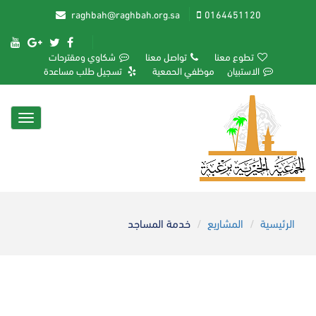
raghbah@raghbah.org.sa
0164451120
تطوع معنا
تواصل معنا
شكاوي ومقترحات
الاستبيان
موظفي الحمعية
تسجيل طلب مساعدة
Toggle
igation
الرئيسية
المشاريع
خدمة المساجد