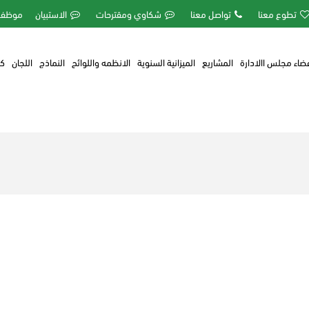
تطوع معنا
تواصل معنا
شكاوي ومقترحات
الاستبيان
موظفي
ضاء مجلس االادارة
المشاريع
الميزانية السنوية
الانظمه واللوائح
النماذج
اللجان
كف