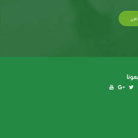
الان
بعونا