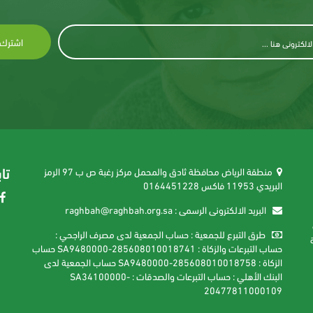
اشترك 
تا
منطقة الرياض محافظة ثادق والمحمل مركز رغبة ص ب 97 الرمز
البريدي 11953 فاكس 0164451228
البريد الالكترونى الرسمى : raghbah@raghbah.org.sa
ه
طرق التبرع للجمعية : حساب الجمعية لدى مصرف الراجحي :
ية
حساب التبرعات والزكاة : SA9480000-285608010018741 حساب
الزكاة : SA9480000-285608010018758 حساب الجمعية لدى
البنك الأهلي : حساب التبرعات والصدقات : SA34100000-
20477811000109