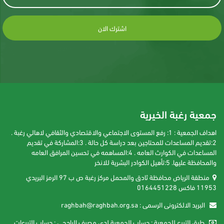
اشترك الان
جمعية رغبة الخيرية
اهداف الجمعية : 1: رفع المستوى الاجتماعي والاقتصادي والثقافي لاهالي رغبة .
2:تقديم المساعدات للمحتاجين بعد دراسة كل حالة . 3:المشاركة في تقديم
المساعدات في الكوارث العامه . 4:المساهمه في تحسين المرافق العامه
والمحافظة عليها. 5:تأهيل الكوادر البشرية للانخر
منطقة الرياض محافظة ثادق والمحمل مركز رغبة ص ب 97 الرمز البريدي
11953 فاكس 0164451228
البريد الالكترونى الرسمى : raghbah@raghbah.org.sa
طرق التبرع للجمعية : حساب الجمعية لدى مصرف الراجحي : حساب التبرعات