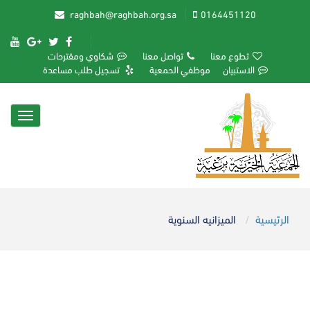
raghbah@raghbah.org.sa
0164451120
تطوع معنا
تواصل معنا
شكاوي ومقترحات
الاستبيان
موظفي الحمعية
تسجيل طلب مساعدة
Toggle
igation
الرئيسية
الميزانيه السنوية